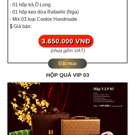
- 01 hộp trà Ô Long
- 01 hộp kẹo dừa Rafaello (Nga)
- Mix 03 loại Cookie Handmade
Giá bán:
3.650.000 VNĐ
(chưa gồm VAT)
Đặt mua
HỘP QUÀ VIP 03