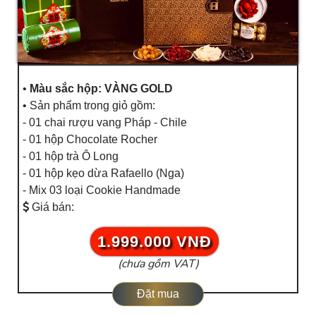
•
Màu sắc hộp: VÀNG GOLD
• Sản phẩm trong giỏ gồm:
- 01 chai rượu vang Pháp - Chile
- 01 hộp Chocolate Rocher
- 01 hộp trà Ô Long
- 01 hộp kẹo dừa Rafaello (Nga)
- Mix 03 loại Cookie Handmade
Giá bán:
1.999.000 VNĐ
(chưa gồm VAT)
Đặt mua